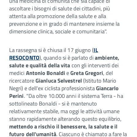
una medicina di comunità che sia capace di
ascoltare i bisogni di salute dei cittadini, più
attenta alla promozione della salute e alla
prevenzione e in grado di mantenere insieme la
dimensione clinica, sociale e comunitaria".
La rassegna si è chiusa il 17 giugno (
IL
RESOCONTO
), quando si è parlato di
ambiente,
salute e qualità della vita
con gli interventi dei
medici
Antonio Bonaldi
e
Greta Gregori
, del
ricercatore
Gianluca Selvestrel
(Istituto Mario
Negri) e dell'ex ciclista professionista
Giancarlo
Perini
. "Da oltre 10.000 anni il sistema Terra - ha
sottolineato Bonaldi - si è mantenuto
relativamente stabile, ma oggi le attività umane
stanno rapidamente alterando questo equilibrio,
mettendo a rischio il benessere, la salute e il
futuro dell'umanità
. Ciascuno è chiamato a fare la