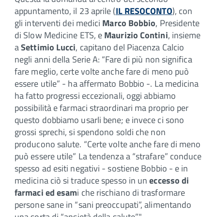
appuntamento, il 23 aprile (
IL RESOCONTO
), con
gli interventi dei medici
Marco Bobbio
, Presidente
di Slow Medicine ETS, e
Maurizio Contini
, insieme
a
Settimio Lucci
, capitano del Piacenza Calcio
negli anni della Serie A: “Fare di più non significa
fare meglio, certe volte anche fare di meno può
essere utile” - ha affermato Bobbio -. La medicina
ha fatto progressi eccezionali, oggi abbiamo
possibilità e farmaci straordinari ma proprio per
questo dobbiamo usarli bene; e invece ci sono
grossi sprechi, si spendono soldi che non
producono salute. “Certe volte anche fare di meno
può essere utile” La tendenza a “strafare” conduce
spesso ad esiti negativi - sostiene Bobbio - e in
medicina ciò si traduce spesso in un
eccesso di
farmaci ed esam
i che rischiano di trasformare
persone sane in “sani preoccupati”, alimentando
una sorta di “ansietà della salute”".