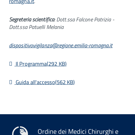
romagna.it
.
Segreteria scientifica
: Dott.ssa Falcone Patrizia -
Dott.ssa Patuelli Melania
dispositivovigilanza@regione.emilia-romagna.it
pdf
Il Programma
(
292 KB
)
pdf
Guida all'accesso
(
562 KB
)
Ordine dei Medici Chirurghi e